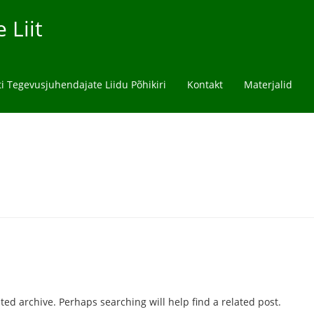
 Liit
ti Tegevusjuhendajate Liidu Põhikiri
Kontakt
Materjalid
ted archive. Perhaps searching will help find a related post.